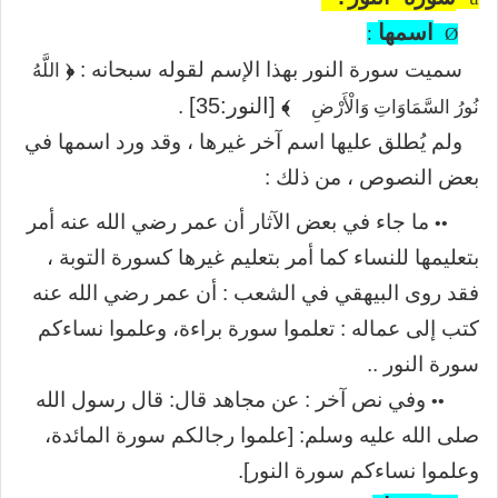
اسمها
:
Ø
﴿
سميت سورة النور بهذا الإسم لقوله سبحانه :
اللَّهُ
﴾
[النور:35]
.
نُورُ السَّمَاوَاتِ وَالْأَرْضِ
ولم يُطلق عليها اسم آخر غيرها ، وقد ورد اسمها في
بعض النصوص ، من ذلك :
ما جاء في بعض الآثار أن عمر رضي الله عنه أمر
••
بتعليمها للنساء كما أمر بتعليم غيرها كسورة التوبة ،
فقد روى البيهقي في الشعب : أن عمر رضي الله عنه
كتب إلى عماله : تعلموا سورة براءة، وعلموا نساءكم
سورة النور ..
وفي نص آخر : عن مجاهد قال: قال رسول الله
••
صلى الله عليه وسلم: [علموا رجالكم سورة المائدة،
وعلموا نساءكم سورة النور].