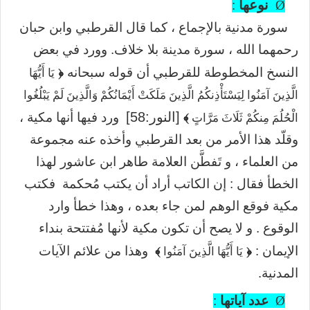
نوعها
:
Ø
سورة مدنية بالإجماع ، كما قال القرطبي وابن حبان
رحمهما الله ، سورة مدينة بلا خلاف. وورد في بعض
﴿
النسخ المخطوطة للقرطبي أن قوله سبحانه
يَا أَيُّهَا
الَّذِينَ آمَنُوا لِيَسْتَأْذِنكُمُ الَّذِينَ مَلَكَتْ أَيْمَانُكُمْ وَالَّذِينَ لَمْ يَبْلُغُوا
﴾
[النور:58]
ورد فيها أنها مكية ،
الْحُلُمَ مِنكُمْ ثَلَاثَ مَرَّاتٍ
وقلّد هذا الأمر من بعد القرطبي وأخذه عنه مجموعة
من العلماء ، و تَفطَّن العلامة طاهر ابن عاشور لهذا
الخطأ فقال : إن الكاتب أراد أن يكتب مُحكمة فكتب
مكية فوقع الوهم لمن جاء بعده ، وهذا خطأ وارد
الوقوع . و لا يصح أن تكون مكية لأنها مُفتتحة بنداء
﴾
﴿
الإيمان :
وهذا من علائم الآيات
يَا أَيُّهَا الَّذِينَ آمَنُوا
المدنية.
Ø
عدد آياتها
: