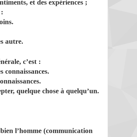
timents, et des expériences ;
:
oins.
s autre.
ale, c’est :
s connaissances.
connaissances.
pter,
quelque chose à quelqu’un.
 bien
l’homme
(communication