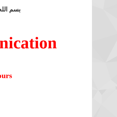
بسم الله
ication
ours