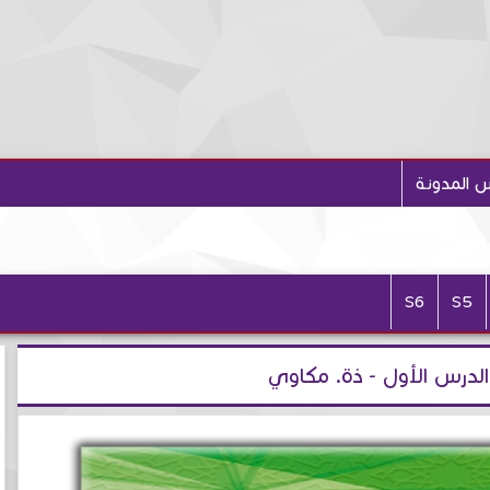
 المدونة
S6
S5
 الدرس الأول - ذة. مكاوي