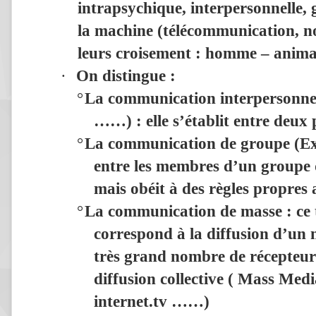
intrapsychique, interpersonnelle
la machine
(télécommunication, no
leurs croisement
: homme – animal
·
On distingue :
°
La communication interpersonne
……) : elle s’établit entre deux
°
La communication de groupe
(Ex
entre les membres d’un groupe 
mais obéit à des règles propres
°
La communication de masse :
ce 
correspond à la diffusion d’un
très grand nombre de récepteurs
diffusion collective ( Mass Media
internet.tv ……)