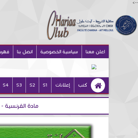
-->
اعلن معنا
سياسية الخصوصية
اتصل بنا
فهرس
كتب
إعلانات
S1
S2
S3
S4
مادة الفرنسية -